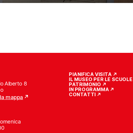
PIANIFICA VISITA
IL MUSEO PER LE SCUOLE
o Alberto 8
PATRIMONIO
IN PROGRAMMA
no
CONTATTI
lla mappa
Domenica
00