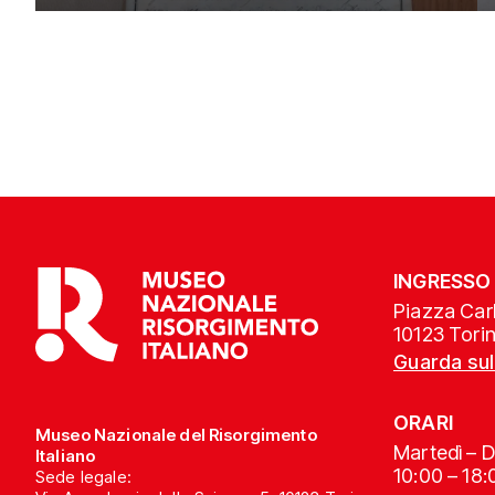
INGRESSO
Piazza Carl
10123 Tori
Guarda su
ORARI
Museo Nazionale del Risorgimento
Martedì – 
Italiano
10:00 – 18:
Sede legale: