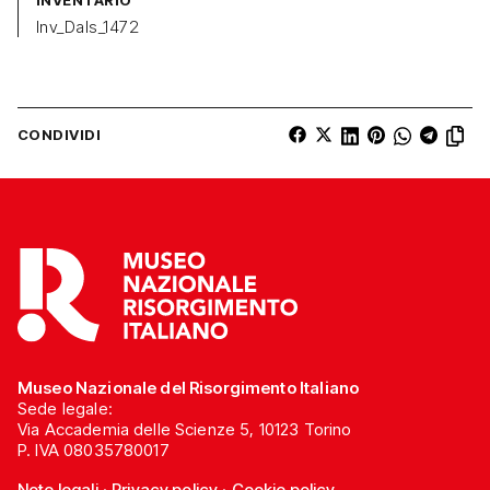
INVENTARIO
Inv_Dals_1472
CONDIVIDI
Museo Nazionale del Risorgimento Italiano
Sede legale:
Via Accademia delle Scienze 5, 10123 Torino
P. IVA 08035780017
Note legali
·
Privacy policy
·
Cookie policy