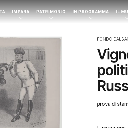
ITA
IMPARA
PATRIMONIO
IN PROGRAMMA
IL M
FONDO DALSA
Vigne
polit
Russ
prova di sta