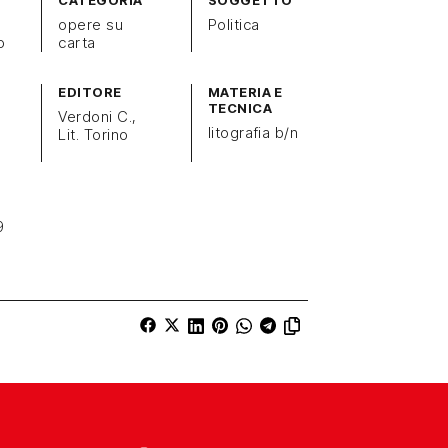
CATEGORIA
SOGGETTO
opere su
Politica
o
carta
EDITORE
MATERIA E
TECNICA
Verdoni C.,
litografia b/n
Lit. Torino
9