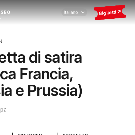
Biglietti
USEO
NI
tta di satira
ica Francia,
ia e Prussia)
mpa