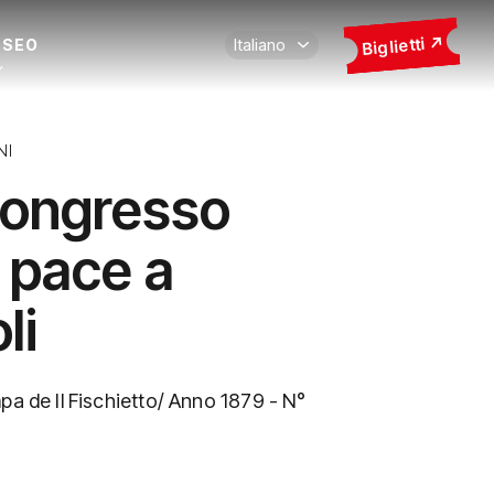
Biglietti
USEO
NI
congresso
a pace a
li
pa de Il Fischietto/ Anno 1879 - N°