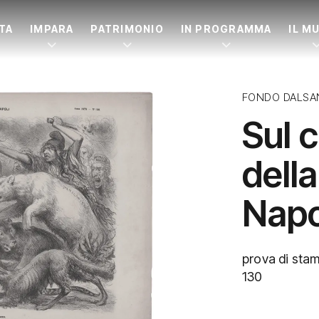
ITA
IMPARA
PATRIMONIO
IN PROGRAMMA
IL M
FONDO DALSA
Sul 
dell
Napo
prova di stam
130