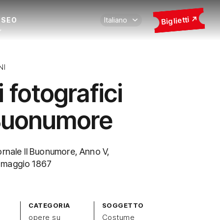
Biglietti
USEO
NI
 fotografici
Buonumore
ornale Il Buonumore, Anno V,
 maggio 1867
CATEGORIA
SOGGETTO
opere su
Costume