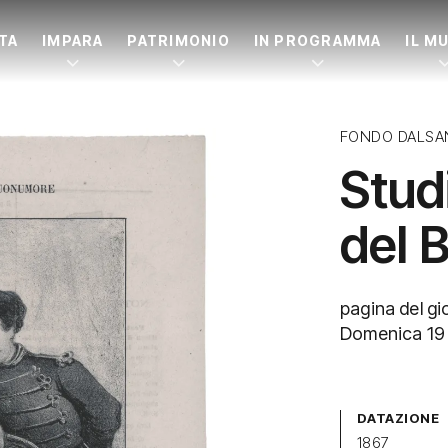
ITA
IMPARA
PATRIMONIO
IN PROGRAMMA
IL M
FONDO DALSA
Studi
del 
pagina del gi
Domenica 19
DATAZIONE
1867