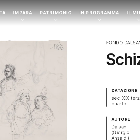
ITA
IMPARA
PATRIMONIO
IN PROGRAMMA
IL M
FONDO DALSA
Schi
DATAZIONE
sec. XIX ter
quarto
AUTORE
Dalsani
(Giorgio
Ansaldi)