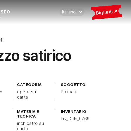
Biglietti
USEO
NI
zzo satirico
CATEGORIA
SOGGETTO
zo
opere su
Politica
carta
MATERIA E
INVENTARIO
TECNICA
Inv_Dals_0769
inchiostro su
carta