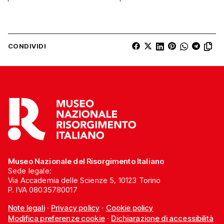
CONDIVIDI
Museo Nazionale del Risorgimento Italiano
Sede legale:
Via Accademia delle Scienze 5, 10123 Torino
P. IVA 08035780017
Note legali
·
Privacy policy
·
Cookie policy
Modifica preferenze cookie
·
Dichiarazione di accessibilità