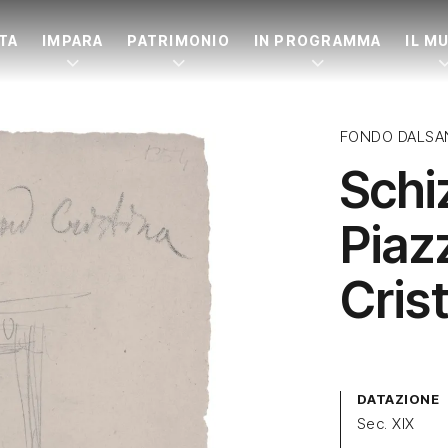
ITA
IMPARA
PATRIMONIO
IN PROGRAMMA
IL M
FONDO DALSA
Schiz
Pia
Cris
DATAZIONE
Sec. XIX