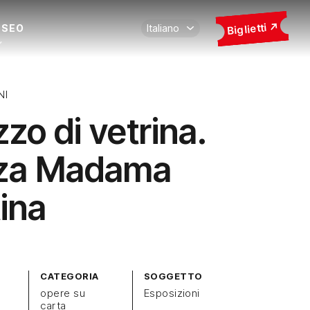
Biglietti
USEO
NI
zo di vetrina.
zza Madama
tina
CATEGORIA
SOGGETTO
opere su
Esposizioni
carta