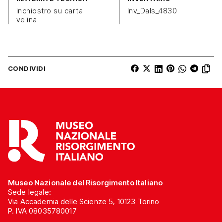
inchiostro su carta
Inv_Dals_4830
velina
CONDIVIDI
Museo Nazionale del Risorgimento Italiano
Sede legale:
Via Accademia delle Scienze 5, 10123 Torino
P. IVA 08035780017