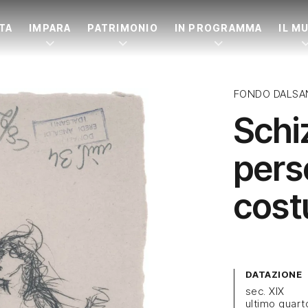
ITA
IMPARA
PATRIMONIO
IN PROGRAMMA
IL M
FONDO DALSA
Schi
pers
cos
DATAZIONE
sec. XIX
ultimo quart