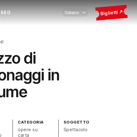
Biglietti
USEO
NI
zzo di
onaggi in
tume
CATEGORIA
SOGGETTO
opere su
Spettacolo
o
carta