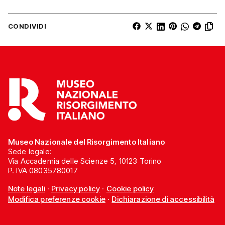
CONDIVIDI
Museo Nazionale del Risorgimento Italiano
Sede legale:
Via Accademia delle Scienze 5, 10123 Torino
P. IVA 08035780017
Note legali
·
Privacy policy
·
Cookie policy
Modifica preferenze cookie
·
Dichiarazione di accessibilità