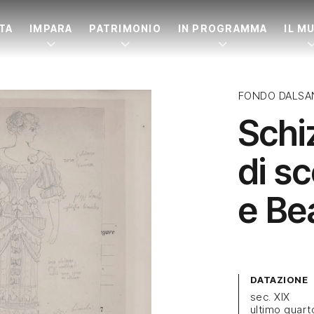
ITA
IMPARA
PATRIMONIO
IN PROGRAMMA
IL M
FONDO DALSA
Schi
di s
e Be
DATAZIONE
sec. XIX
ultimo quart