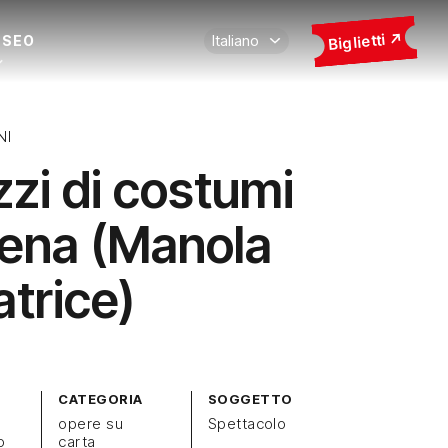
Biglietti
USEO
NI
zzi di costumi
cena (Manola
atrice)
CATEGORIA
SOGGETTO
opere su
Spettacolo
o
carta