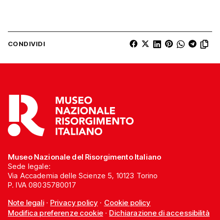
CONDIVIDI
Museo Nazionale del Risorgimento Italiano
Sede legale:
Via Accademia delle Scienze 5, 10123 Torino
P. IVA 08035780017
Note legali
·
Privacy policy
·
Cookie policy
Modifica preferenze cookie
·
Dichiarazione di accessibilità