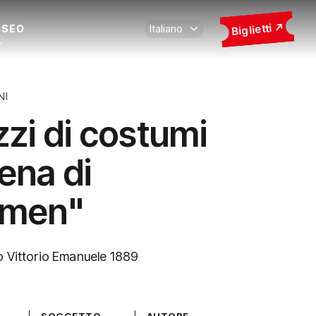
Biglietti
USEO
NI
zzi di costumi
cena di
rmen"
o Vittorio Emanuele 1889