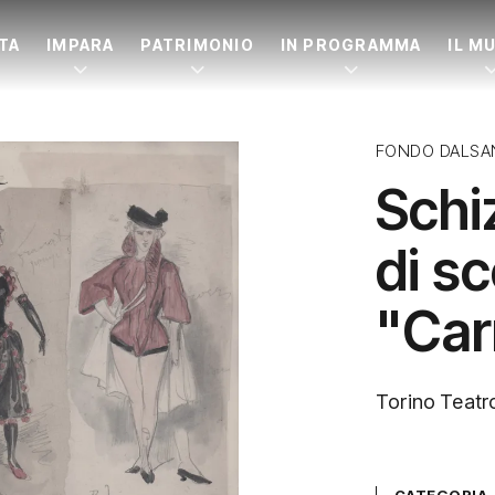
ITA
IMPARA
PATRIMONIO
IN PROGRAMMA
IL M
FONDO DALSA
Schi
di s
"Ca
Torino Teatr