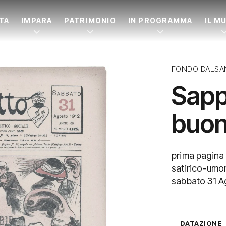
ITA
IMPARA
PATRIMONIO
IN PROGRAMMA
IL M
FONDO DALSA
Sapp
buon
prima pagina 
satirico-umor
sabbato 31 A
DATAZIONE