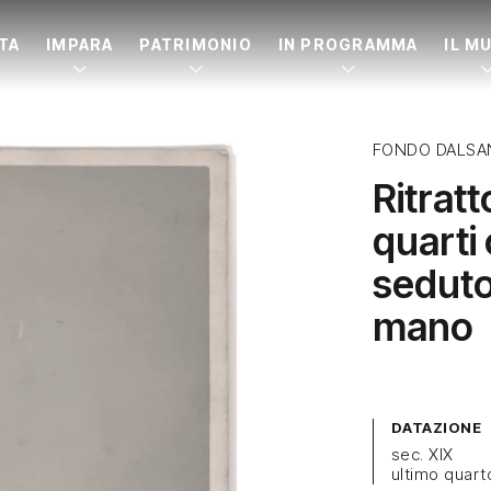
ITA
IMPARA
PATRIMONIO
IN PROGRAMMA
IL M
FONDO DALSA
Ritratt
quarti
seduto 
mano
DATAZIONE
sec. XIX
ultimo quart