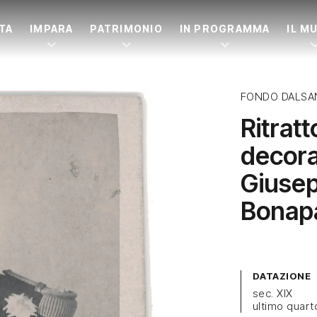
ITA
IMPARA
PATRIMONIO
IN PROGRAMMA
IL M
FONDO DALSA
Ritrat
decora
Giusep
Bonap
DATAZIONE
sec. XIX
ultimo quart