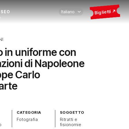
Biglietti
USEO
NI
to in uniforme con
zioni di Napoleone
pe Carlo
arte
CATEGORIA
SOGGETTO
Fotografia
Ritratti e
o
fisionomie