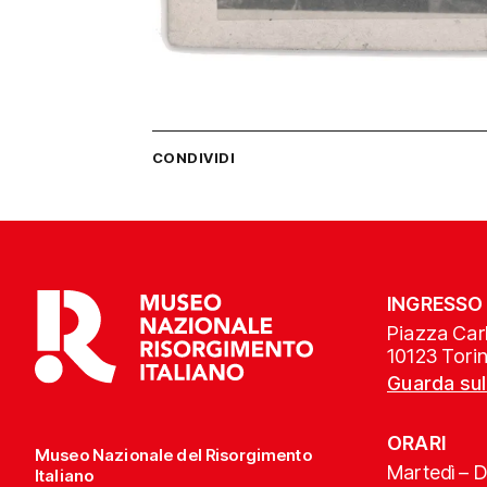
CONDIVIDI
INGRESSO
Piazza Carl
10123 Tori
Guarda su
ORARI
Museo Nazionale del Risorgimento
Martedì – 
Italiano