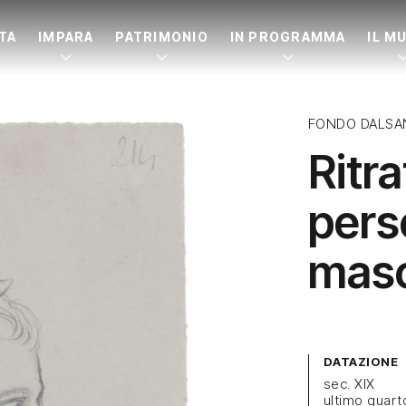
ITA
IMPARA
PATRIMONIO
IN PROGRAMMA
IL M
FONDO DALSA
Ritra
pers
masch
DATAZIONE
sec. XIX
ultimo quart