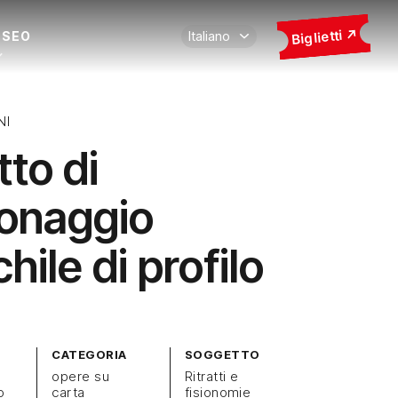
Biglietti
USEO
NI
tto di
onaggio
ile di profilo
CATEGORIA
SOGGETTO
opere su
Ritratti e
o
carta
fisionomie