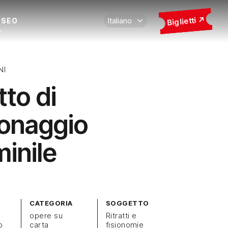
Biglietti
USEO
NI
tto di
onaggio
inile
CATEGORIA
SOGGETTO
opere su
Ritratti e
o
carta
fisionomie