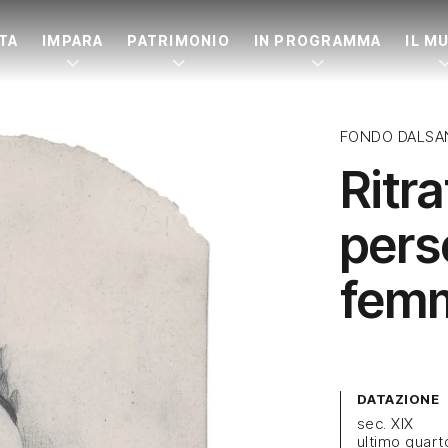
ITA
IMPARA
PATRIMONIO
IN PROGRAMMA
IL M
FONDO DALSA
Ritra
pers
femm
DATAZIONE
sec. XIX
ultimo quart