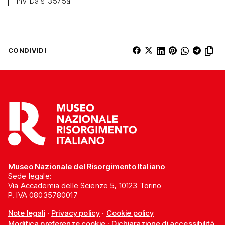
Inv_Dals_3575a
CONDIVIDI
Museo Nazionale del Risorgimento Italiano
Sede legale:
Via Accademia delle Scienze 5, 10123 Torino
P. IVA 08035780017
Note legali
·
Privacy policy
·
Cookie policy
Modifica preferenze cookie
·
Dichiarazione di accessibilità