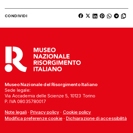
CONDIVIDI
Museo Nazionale del Risorgimento Italiano
Sede legale:
Via Accademia delle Scienze 5, 10123 Torino
P. IVA 08035780017
Note legali
·
Privacy policy
·
Cookie policy
Modifica preferenze cookie
·
Dichiarazione di accessibilità