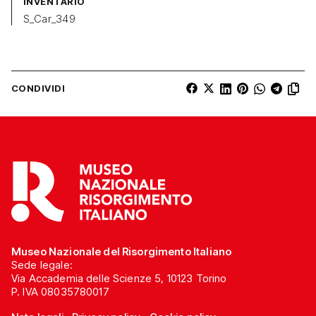
INVENTARIO
S_Car_349
CONDIVIDI
Museo Nazionale del Risorgimento Italiano
Sede legale:
Via Accademia delle Scienze 5, 10123 Torino
P. IVA 08035780017