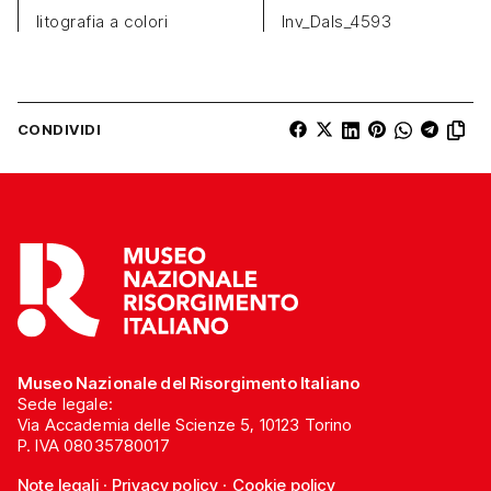
litografia a colori
Inv_Dals_4593
CONDIVIDI
Museo Nazionale del Risorgimento Italiano
Sede legale:
Via Accademia delle Scienze 5, 10123 Torino
P. IVA 08035780017
Note legali
·
Privacy policy
·
Cookie policy