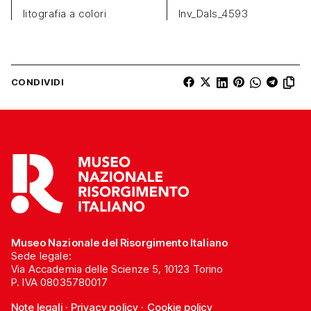
litografia a colori
Inv_Dals_4593
CONDIVIDI
Museo Nazionale del Risorgimento Italiano
Sede legale:
Via Accademia delle Scienze 5, 10123 Torino
P. IVA 08035780017
Note legali
·
Privacy policy
·
Cookie policy