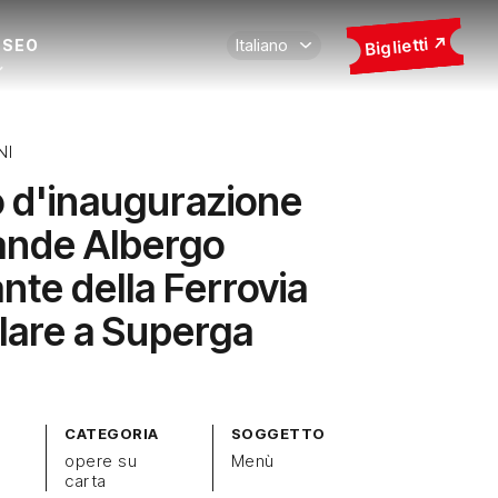
Biglietti
USEO
NI
 d'inaugurazione
ande Albergo
nte della Ferrovia
lare a Superga
CATEGORIA
SOGGETTO
opere su
Menù
carta