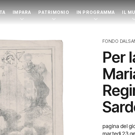
ITA
IMPARA
PATRIMONIO
IN PROGRAMMA
IL M
FONDO DALSA
Per l
Mari
Regi
Sard
pagina del gio
martedì 23 g