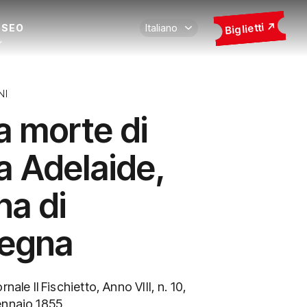
Biglietti
USEO
NI
a morte di
a Adelaide,
na di
egna
rnale Il Fischietto, Anno VIII, n. 10,
ennaio 1855