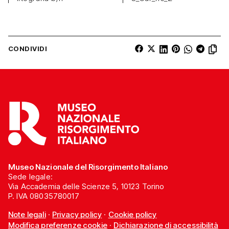
CONDIVIDI
Museo Nazionale del Risorgimento Italiano
Sede legale:
Via Accademia delle Scienze 5, 10123 Torino
P. IVA 08035780017
Note legali
·
Privacy policy
·
Cookie policy
Modifica preferenze cookie
·
Dichiarazione di accessibilità