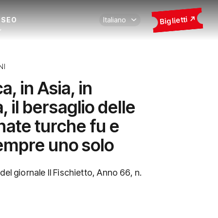
Biglietti
USEO
NI
ca, in Asia, in
 il bersaglio delle
ate turche fu e
empre uno solo
el giornale Il Fischietto, Anno 66, n.