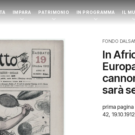
ITA
IMPARA
PATRIMONIO
IN PROGRAMMA
IL M
FONDO DALSA
In Afri
Europa,
cannon
sarà s
prima pagina d
42, 19.10.1912