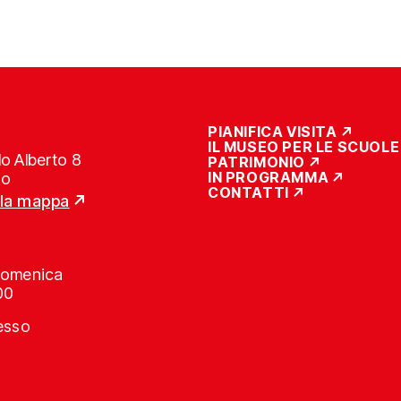
PIANIFICA VISITA
IL MUSEO PER LE SCUOLE
o Alberto 8
PATRIMONIO
IN PROGRAMMA
no
CONTATTI
lla mappa
Domenica
00
resso