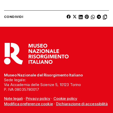
CONDIVIDI
Museo Nazionale del Risorgimento Italiano
Sede legale:
Via Accademia delle Scienze 5, 10123 Torino
P. IVA 08035780017
Note legali
·
Privacy policy
·
Cookie policy
Modifica preferenze cookie
·
Dichiarazione di accessibilità