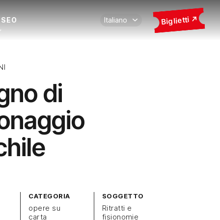
Biglietti
USEO
NI
gno di
onaggio
hile
CATEGORIA
SOGGETTO
opere su
Ritratti e
carta
fisionomie