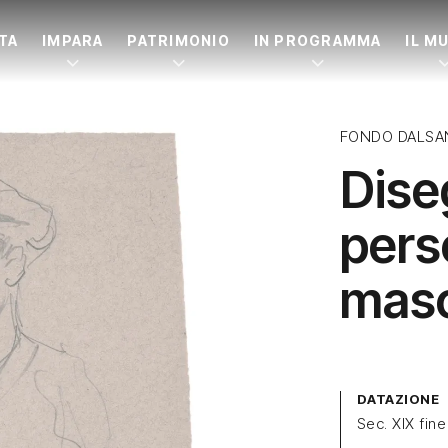
ITA
IMPARA
PATRIMONIO
IN PROGRAMMA
IL M
FONDO DALSA
Dise
pers
masc
DATAZIONE
Sec. XIX fine