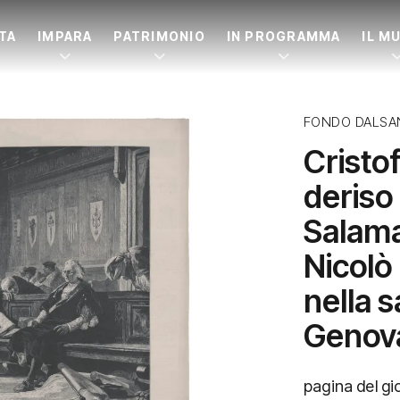
ITA
IMPARA
PATRIMONIO
IN PROGRAMMA
IL M
FONDO DALSA
Cristo
deriso 
Salama
Nicolò
nella s
Genov
pagina del gi