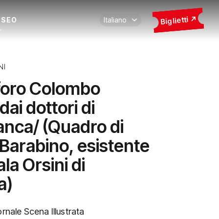
Biglietti
USEO
NI
foro Colombo
dai dottori di
nca/ (Quadro di
 Barabino, esistente
ala Orsini di
a)
ornale Scena Illustrata