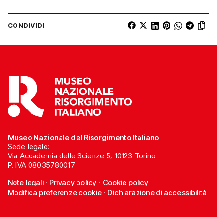
CONDIVIDI
Museo Nazionale del Risorgimento Italiano
Sede legale:
Via Accademia delle Scienze 5, 10123 Torino
P. IVA 08035780017
Note legali
·
Privacy policy
·
Cookie policy
Modifica preferenze cookie
·
Dichiarazione di accessibilità