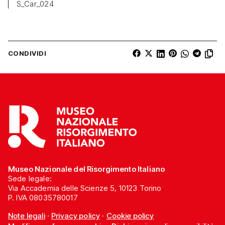
S_Car_024
CONDIVIDI
Museo Nazionale del Risorgimento Italiano
Sede legale:
Via Accademia delle Scienze 5, 10123 Torino
P. IVA 08035780017
Note legali
·
Privacy policy
·
Cookie policy