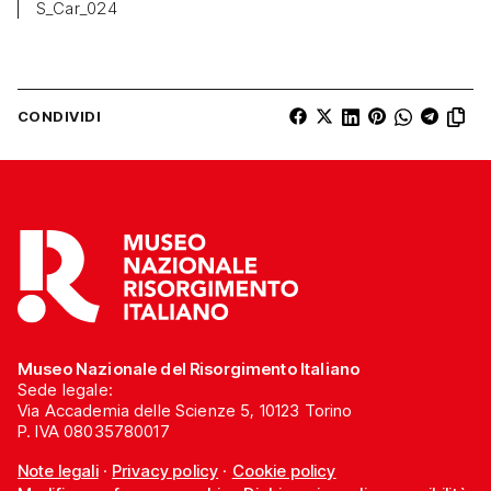
S_Car_024
CONDIVIDI
Museo Nazionale del Risorgimento Italiano
Sede legale:
Via Accademia delle Scienze 5, 10123 Torino
P. IVA 08035780017
Note legali
·
Privacy policy
·
Cookie policy