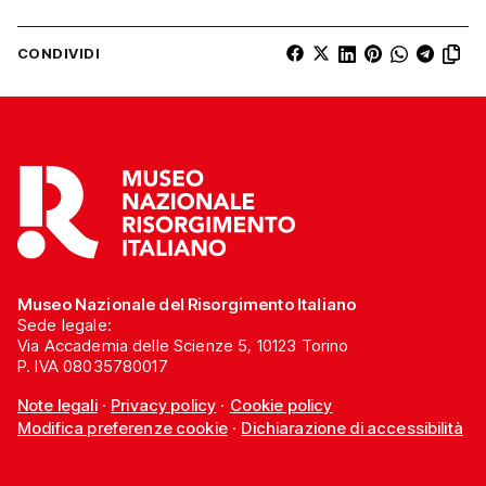
CONDIVIDI
Museo Nazionale del Risorgimento Italiano
Sede legale:
Via Accademia delle Scienze 5, 10123 Torino
P. IVA 08035780017
Note legali
·
Privacy policy
·
Cookie policy
Modifica preferenze cookie
·
Dichiarazione di accessibilità